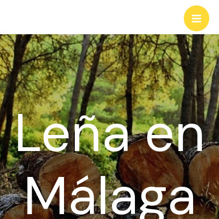
Ir
al
Mai
contenido
Men
Leña en
Málaga