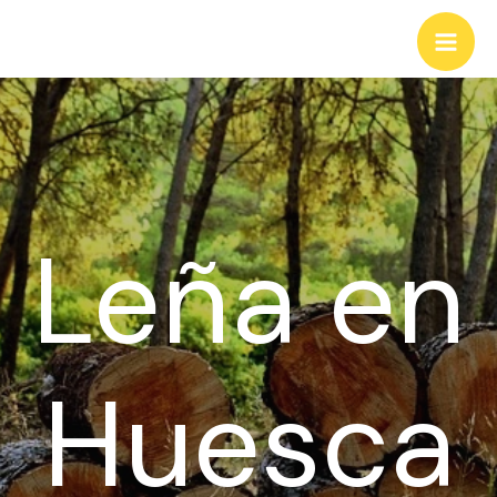
Ir
al
Mai
contenido
Men
Leña en
Huesca