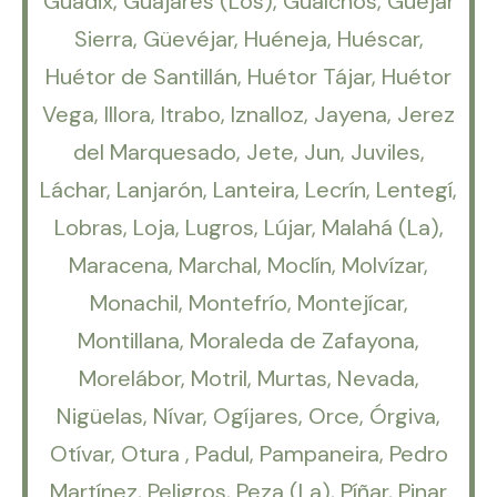
Guadix, Guajares (Los), Gualchos, Güejar
Sierra, Güevéjar, Huéneja, Huéscar,
Huétor de Santillán, Huétor Tájar, Huétor
Vega, Illora, Itrabo, Iznalloz, Jayena, Jerez
del Marquesado, Jete, Jun, Juviles,
Láchar, Lanjarón, Lanteira, Lecrín, Lentegí,
Lobras, Loja, Lugros, Lújar, Malahá (La),
Maracena, Marchal, Moclín, Molvízar,
Monachil, Montefrío, Montejícar,
Montillana, Moraleda de Zafayona,
Morelábor, Motril, Murtas, Nevada,
Nigüelas, Nívar, Ogíjares, Orce, Órgiva,
Otívar, Otura , Padul, Pampaneira, Pedro
Martínez, Peligros, Peza (La), Píñar, Pinar