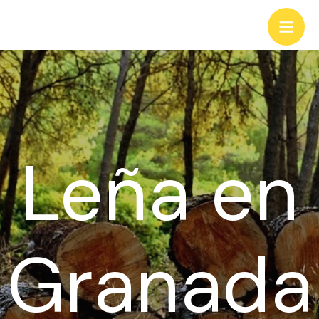
Ir
al
Mai
contenido
Men
Leña en
Granada